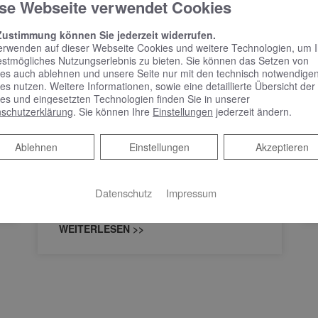
se Webseite verwendet Cookies
Zustimmung können Sie jederzeit widerrufen.
KEUCO PHÖNIX –
erwenden auf dieser Webseite Cookies und weitere Technologien, um 
estmögliches Nutzungserlebnis zu bieten. Sie können das Setzen von
Spiegelschrank punktet
es auch ablehnen und unsere Seite nur mit den technisch notwendige
mit reduziertem Design
es nutzen. Weitere Informationen, sowie eine detaillierte Übersicht der
und benutzerfreundlicher
es und eingesetzten Technologien finden Sie in unserer
schutzerklärung
. Sie können Ihre
Einstellungen
jederzeit ändern.
Bedienung
Ablehnen
Ablehnen
Einstellungen
Akzeptieren
Spiegelschrank punktet mit reduziertem
Design und benutzerfreundlicher Bedienung
Schlicht, schön und mit vielen praktischen
Datenschutz
Impressum
Features – das zeichnet Phönix aus.…
WEITERLESEN >>