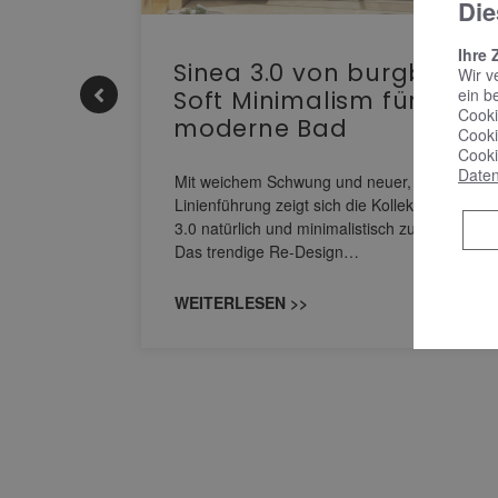
Die
Ihre 
e |
Sinea 3.0 von burgbad:
Wir v
ein b
Soft Minimalism für das
Cooki
moderne Bad
Cooki
nskomfort
Cooki
Daten
s
Mit weichem Schwung und neuer, markanter
M NEO
Linienführung zeigt sich die Kollektion Sinea
owohl zum
3.0 natürlich und minimalistisch zugleich.
Das trendige Re-Design…
WEITERLESEN >>