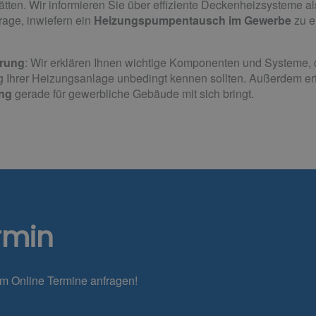
ten. Wir informieren Sie über effiziente Deckenheizsysteme a
rage, inwiefern ein
Heizungspumpentausch im Gewerbe
zu e
rung
: Wir erklären Ihnen wichtige Komponenten und Systeme, 
 Ihrer Heizungsanlage unbedingt kennen sollten. Außerdem erfa
ng
gerade für gewerbliche Gebäude mit sich bringt.
rmin
em Online Termine anfragen!