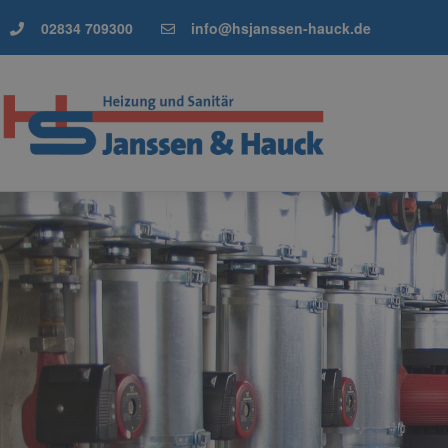
02834 709300
info@hsjanssen-hauck.de