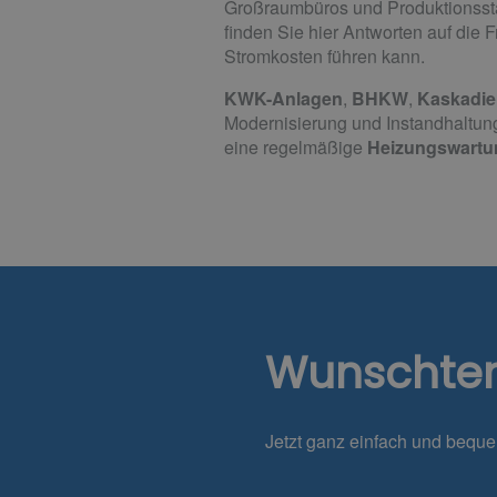
Großraumbüros und Produktionsstät
finden Sie hier Antworten auf die F
Stromkosten führen kann.
KWK-Anlagen
,
BHKW
,
Kaskadie
Modernisierung und Instandhaltung
eine regelmäßige
Heizungswartu
Wunschte
Jetzt ganz einfach und bequ